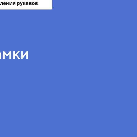
ления рукавов
амки