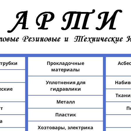
 трубки
Прокладочные
Асбе
материалы
Уплотнения для
Набив
еские
гидравлики
Ткани
Металл
т
П
Пластик
а
Хозтовары, электрика