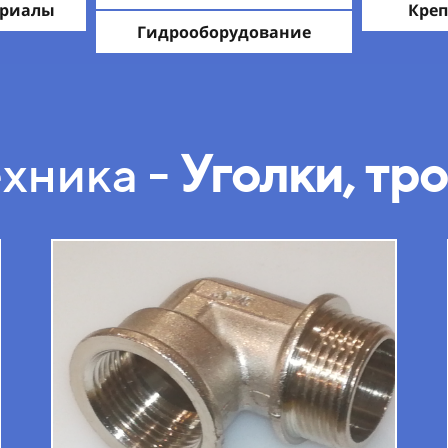
ериалы
Креп
Гидрооборудование
хника -
Уголки, тр