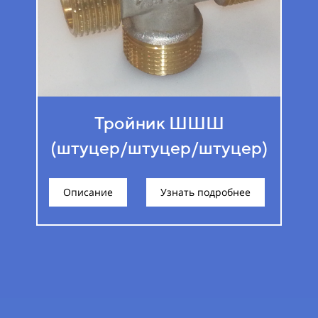
Тройник ШШШ
(штуцер/штуцер/штуцер)
Описание
Узнать подробнее