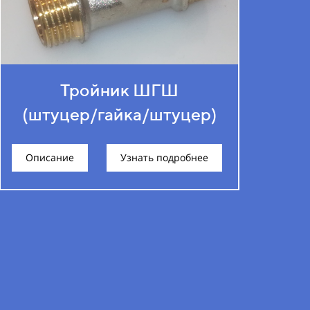
Тройник ШГШ
(штуцер/гайка/штуцер)
Описание
Узнать подробнее