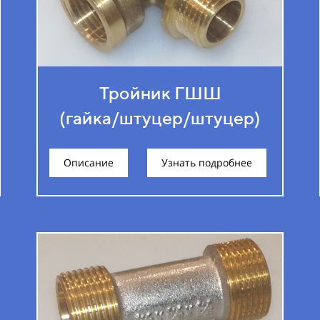
Тройник ГШШ
(гайка/штуцер/штуцер)
Описание
Узнать подробнее