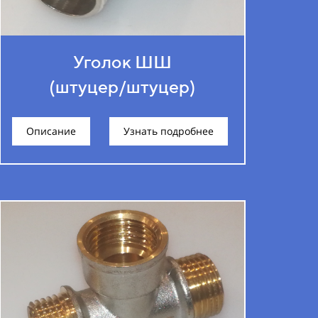
Уголок ШШ
(штуцер/штуцер)
Описание
Узнать подробнее