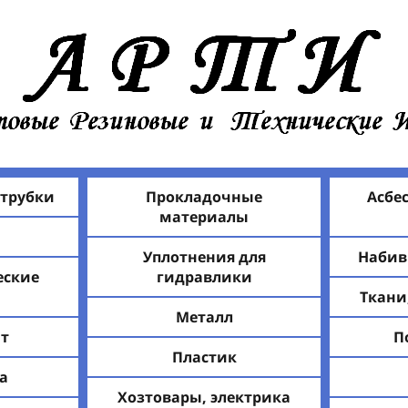
 трубки
Прокладочные
Асбе
материалы
Уплотнения для
Набив
еские
гидравлики
Ткани
Металл
т
П
Пластик
а
Хозтовары, электрика