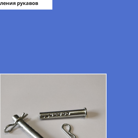
ления рукавов
ы