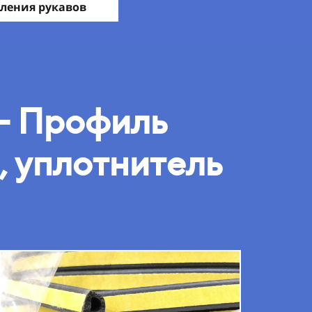
ления рукавов
-
Профиль
, уплотнитель