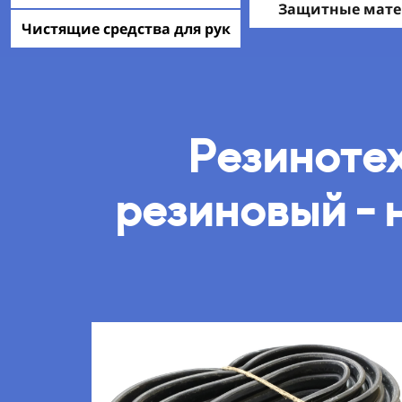
Защитные мат
Чистящие средства для рук
Резинотех
резиновый - 