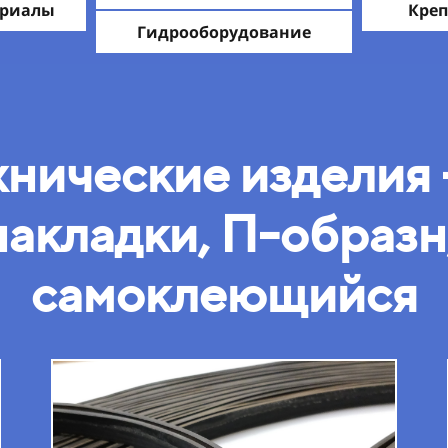
ериалы
Креп
Гидрооборудование
нические изделия 
накладки, П-образн
самоклеющийся