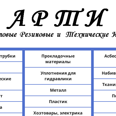
 трубки
Прокладочные
Асбе
материалы
Уплотнения для
Набив
еские
гидравлики
Ткани
Металл
т
П
Пластик
а
Хозтовары, электрика