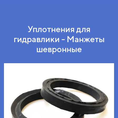
Уплотнения для
гидравлики - Манжеты
шевронные