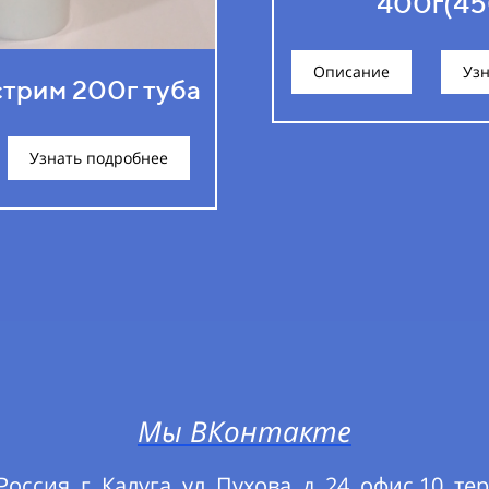
400г(45
Описание
Узн
трим 200г туба
Узнать подробнее
Мы ВКонтакте
оссия, г. Калуга, ул. Пухова, д. 24, офис 10, 