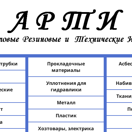
 трубки
Прокладочные
Асбе
материалы
Уплотнения для
Набив
еские
гидравлики
Ткани
Металл
т
П
Пластик
а
Хозтовары, электрика