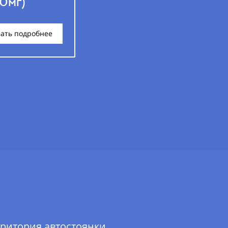
0мг)
ать подробнее
территория автостоянки