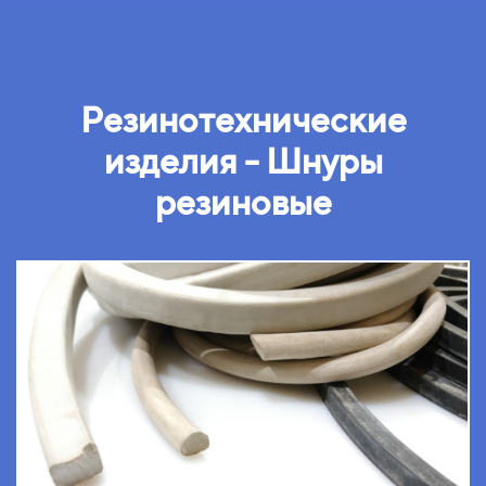
Резинотехнические
изделия - Шнуры
резиновые